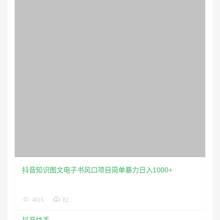
抖音知识图文电子书风口项目简单暴力日入1000+
4616
82
抖音快手