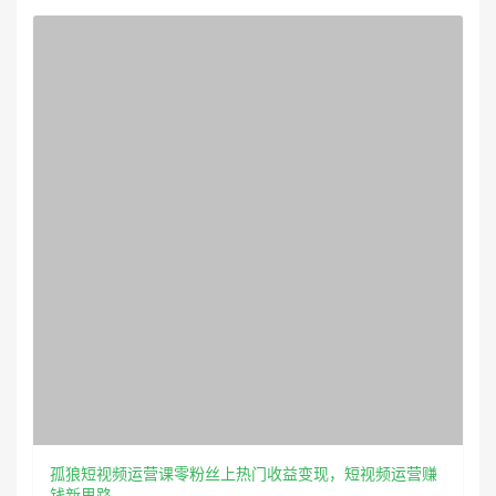
孤狼短视频运营课零粉丝上热门收益变现，短视频运营赚
钱新思路
4326
97
抖音快手