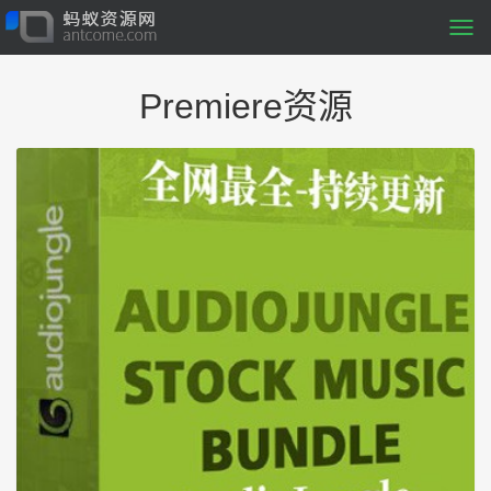
Togg
navi
Premiere资源