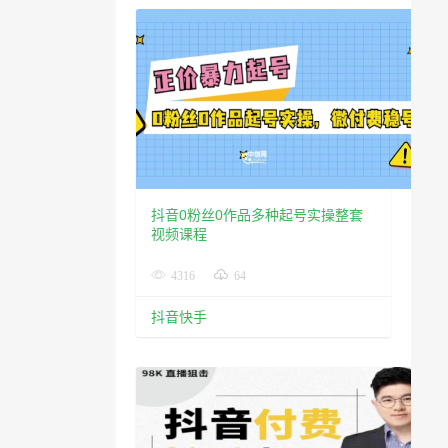
抖音0粉丝0作品多种起号实操整套
视频课程
4316
64
抖音快手