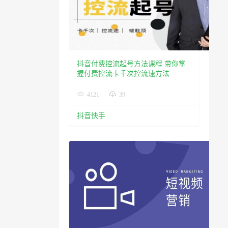
抖音付费控流起号方法课程 带你掌
握付费控流卡千次控流速方法
4121
39
抖音快手