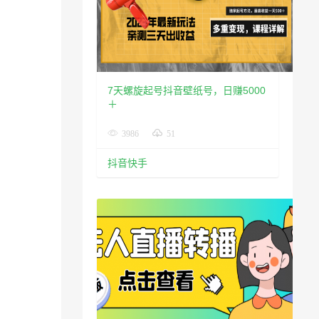
7天螺旋起号抖音壁纸号，日赚5000
＋
3986
51
抖音快手