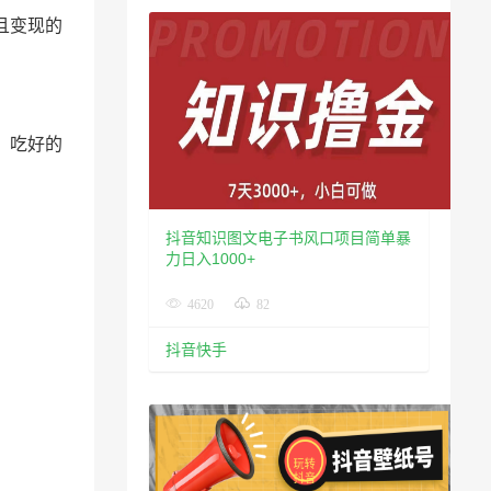
且变现的
，吃好的
抖音知识图文电子书风口项目简单暴
力日入1000+
4620
82
抖音快手