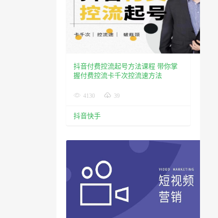
抖音付费控流起号方法课程 带你掌
握付费控流卡千次控流速方法
4130
39
抖音快手