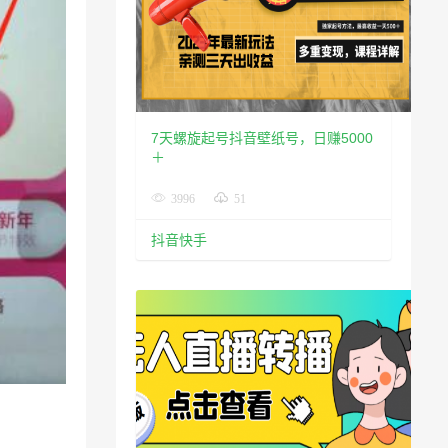
7天螺旋起号抖音壁纸号，日赚5000
＋
3996
51
抖音快手