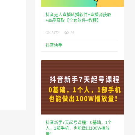
抖音无人直播转播软件+直播源获取
+商品获取【全套软件+教程】
5472
36
抖音快手
抖音新手7天起号课程：0基础，1个
人，1部手机，也能做出100W播放
量！