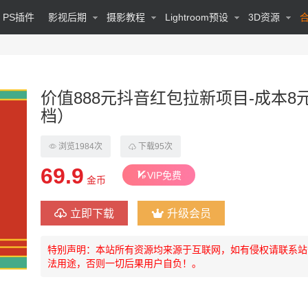
PS插件
影视后期
摄影教程
Lightroom预设
3D资源
价值888元抖音红包拉新项目-成本8元
档）
浏览1984次
下载95次
69.9
VIP免费
金币
立即下载
升级会员
特别声明：本站所有资源均来源于互联网，如有侵权请联系站
法用途，否则一切后果用户自负！。