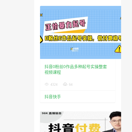
抖音0粉丝0作品多种起号实操整套
视频课程
4324
64
抖音快手