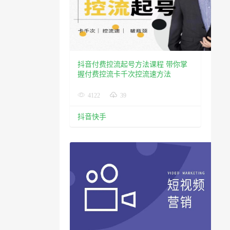
抖音付费控流起号方法课程 带你掌
握付费控流卡千次控流速方法
4122
39
抖音快手