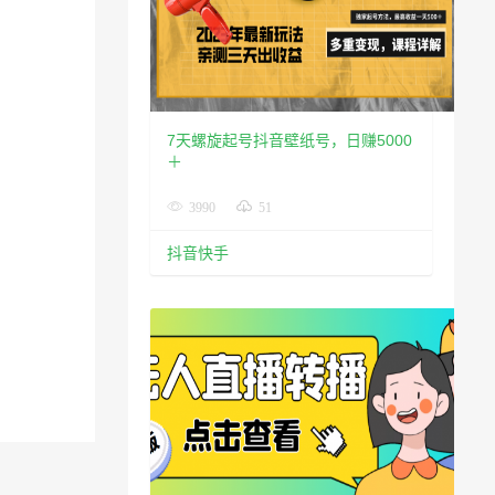
7天螺旋起号抖音壁纸号，日赚5000
＋
3990
51
抖音快手