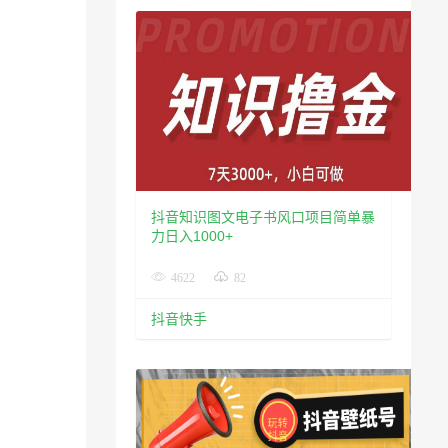
抖音知识图文电子书风口项目简单暴
力日入1000+
4622
82
抖音快手