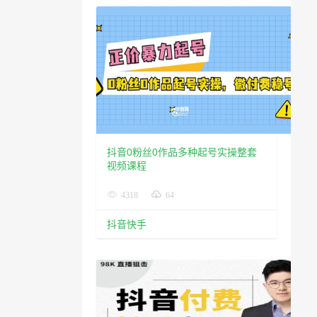
抖音0粉丝0作品多种起号实操整套
视频课程
4318
64
抖音快手