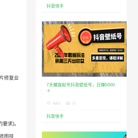
抖音快手
照片修复业
7天螺旋起号抖音壁纸号，日赚5000
＋
4003
51
抖音快手
的要求)。
修图技