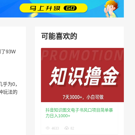
可能喜欢的
了93W
几乎为0，
种玩法的
抖音知识图文电子书风口项目简单暴
力日入1000+
4633
82