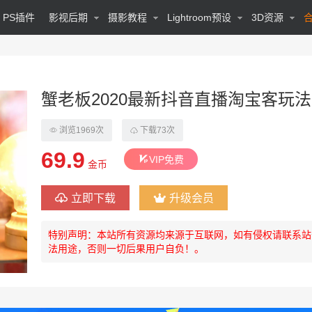
PS插件
影视后期
摄影教程
Lightroom预设
3D资源
蟹老板2020最新抖音直播淘宝客玩
浏览1969次
下载73次
69.9
VIP免费
金币
立即下载
升级会员
特别声明：本站所有资源均来源于互联网，如有侵权请联系站
法用途，否则一切后果用户自负！。