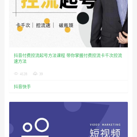
抖音付费控流起号方法课程 带你掌握付费控流卡千次控流
速方法
4128
39
抖音快手