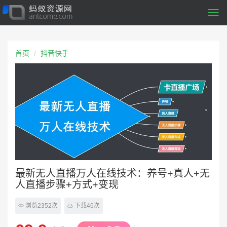
Togg
navi
首页
抖音快手
最新无人直播万人在线技术：养号+真人+无
人直播步骤+方式+变现
浏览2352次
下载46次