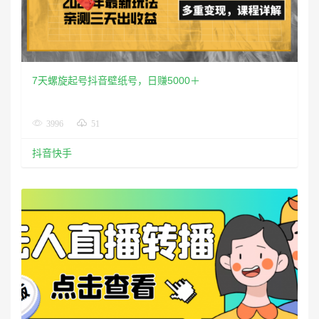
7天螺旋起号抖音壁纸号，日赚5000＋
3996
51
抖音快手