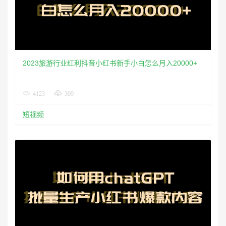
2023旅游行业红利抖音小红书新手小白怎么月入20000+
4123
309
短视频