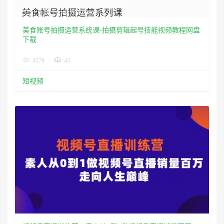
美食账号拍摄运营系统课-拍摄剪辑起号技能视频教程网盘
下载
4178
43
短视频