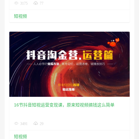
3175
77
短视频
16节抖音短视运营变现课，原来短视频搞钱这么简单
3491
29
短视频