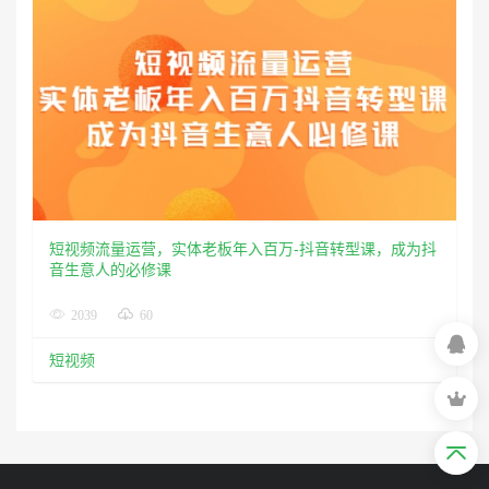
短视频流量运营，实体老板年入百万-抖音转型课，成为抖
音生意人的必修课
2039
60
短视频