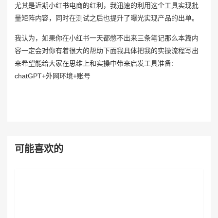
尤其是近期小红书电商的红利，我迅速的利用这个工具实现批
量矩阵内容，同时在测试之后也提升了曝光实现产品的出单。
我认为，如果你在小红书一天都憋不出来三条笔记那么本篇内
容一定会对你有着很大的帮助下面我具体把我的实操流程写出
来希望能给大家在思维上和实操中带来启发工具准备:
chatGPT+外网环境+账号
可能喜欢的