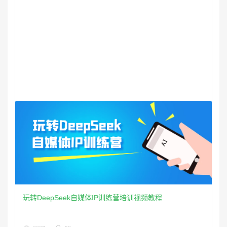
玩转DeepSeek自媒体IP训练营培训视频教程