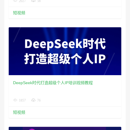
2027
58
短视频
DeepSeek时代打造超级个人IP培训视频教程
1857
76
短视频