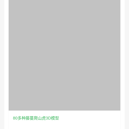
80多种藤蔓爬山虎3D模型