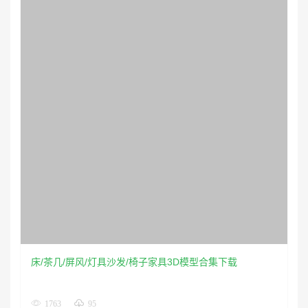
床/茶几/屏风/灯具沙发/椅子家具3D模型合集下载
1763
95