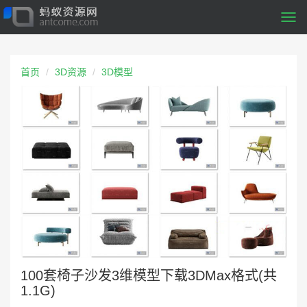
Togg
navi
首页
3D资源
3D模型
100套椅子沙发3维模型下载3DMax格式(共
1.1G)