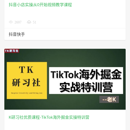
抖音小店实操从0开始视频教学课程
2697
51
抖音快手
​K研习社优质课程-TikTok海外掘金实操特训营