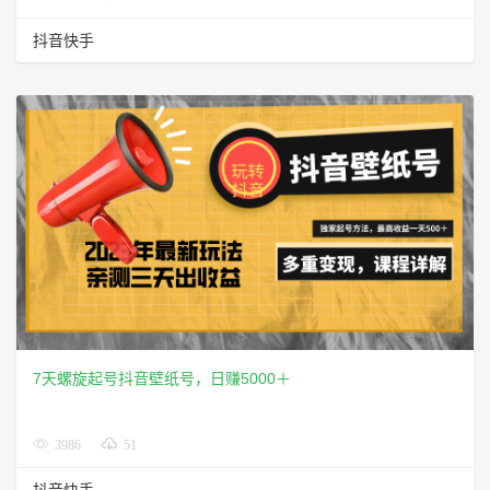
抖音快手
7天螺旋起号抖音壁纸号，日赚5000＋
3986
51
抖音快手