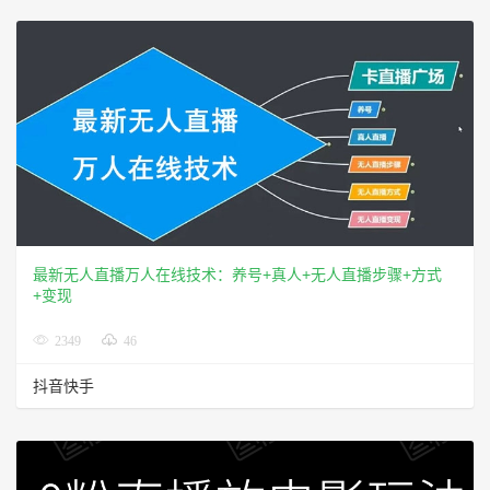
最新无人直播万人在线技术：养号+真人+无人直播步骤+方式
+变现
2349
46
抖音快手