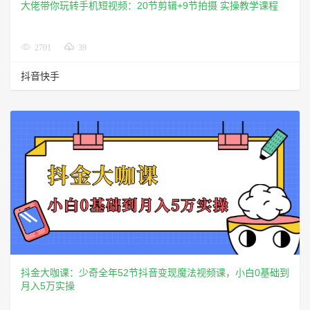
大佬带你玩转手机短视频：20节剪辑+9节拍摄 实操教学课程
2701
39
抖音快手
抖金大咖课：少奇全年52节抖音变现魔法视频课，小白0基础到
月入5万实操