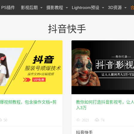
PS插件
影视后期
摄影教程
Lightroom预设
3D资源
抖音快手
爆视频教程，包含操作文档+剪
教你如何打造抖音影视号，让
入3万
50
2021
74
抖音快手