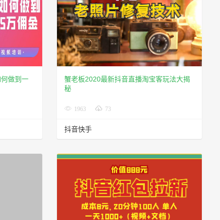
如何做到一
蟹老板2020最新抖音直播淘宝客玩法大揭
秘
1963
73
抖音快手