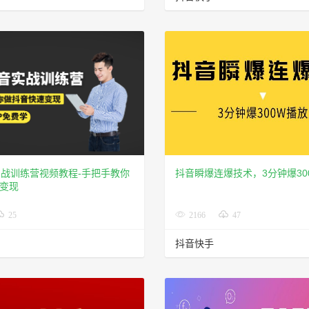
实战训练营视频教程-手把手教你
抖音瞬爆连爆技术，3分钟爆30
变现
25
2166
47
抖音快手