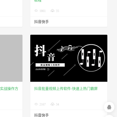
教程
1861
35
抖音快手
粉实战操作方
抖音批量视频上传软件-快速上热门霸屏
2167
34
抖音快手