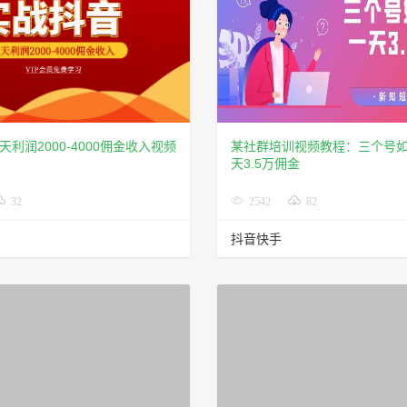
利润2000-4000佣金收入视频
某社群培训视频教程：三个号
天3.5万佣金
32
2542
82
抖音快手