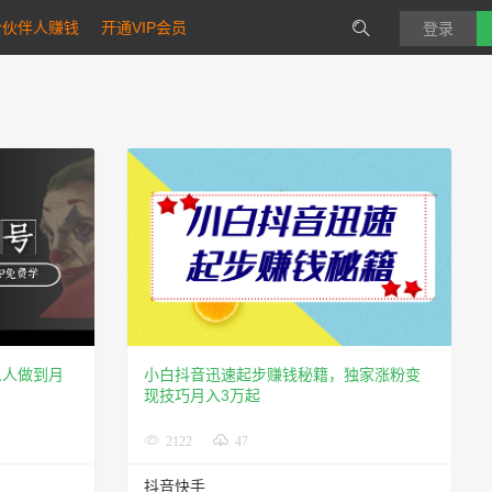
合伙伴人赚钱
开通VIP会员
登录
人人做到月
小白抖音迅速起步赚钱秘籍，独家涨粉变
现技巧月入3万起
2122
47
抖音快手