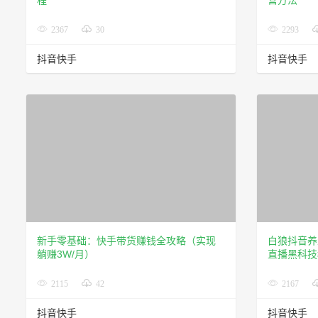
程
营方法
2367
30
2293
抖音快手
抖音快手
新手零基础：快手带货赚钱全攻略（实现
白狼抖音养
躺赚3W/月）
直播黑科技
2115
42
2167
抖音快手
抖音快手