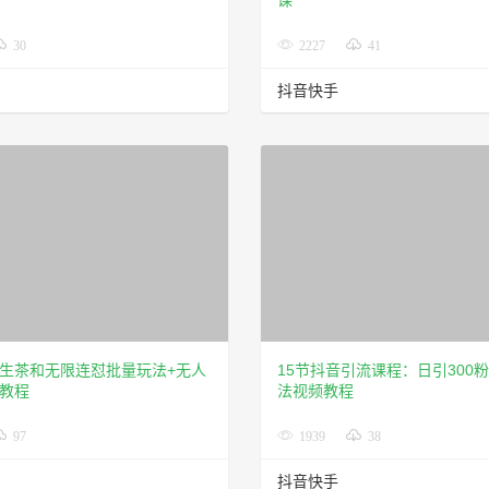
课
30
2227
41
抖音快手
生茶和无限连怼批量玩法+无人
15节抖音引流课程：日引300
教程
法视频教程
97
1939
38
抖音快手